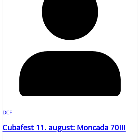
DCF
Cubafest 11. august: Moncada 70!!!