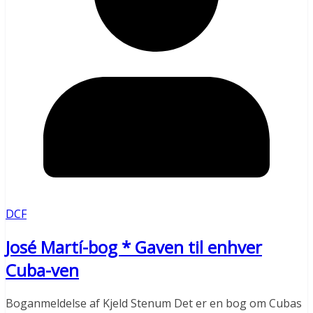
DCF
José Martí-bog * Gaven til enhver
Cuba-ven
Boganmeldelse af Kjeld Stenum Det er en bog om Cubas