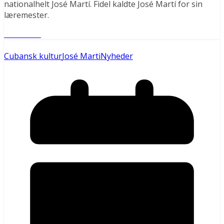
nationalhelt José Martí. Fidel kaldte José Martí for sin
læremester.
Læs mere
Cubansk kultur
José Marti
Nyheder