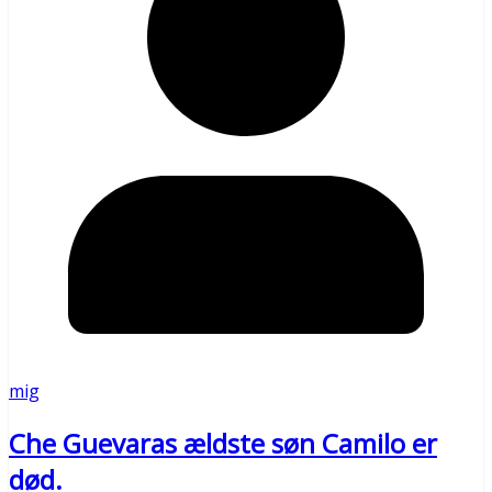
mig
Che Guevaras ældste søn Camilo er
død.