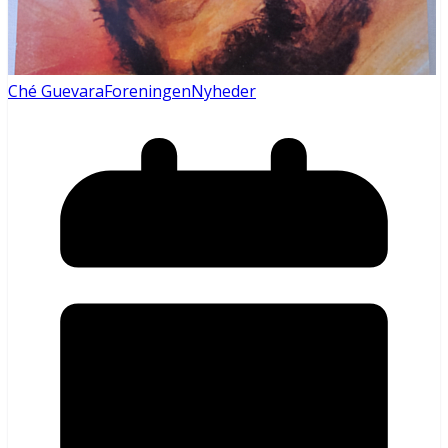
Ché Guevara
Foreningen
Nyheder