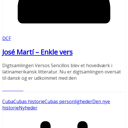
DCF
José Martí – Enkle vers
Digtsamlingen Versos Sencillos blev et hovedværk i
latinamerikansk litteratur. Nu er digtsamlingen oversat
til dansk og er udkommet med den
Læs mere
Cuba
Cubas historie
Cubas personligheder
Den nye
historie
Nyheder