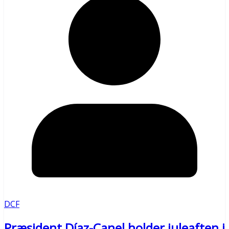
DCF
Præsident Díaz-Canel holder juleaften i