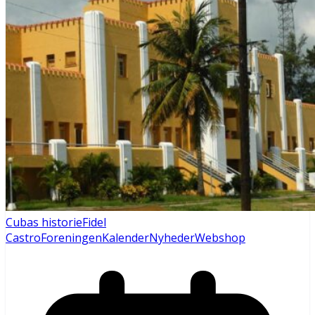
Cubas historie
Fidel
Castro
Foreningen
Kalender
Nyheder
Webshop