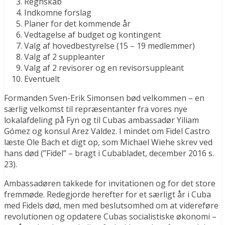
Regnskab
Indkomne forslag
Planer for det kommende år
Vedtagelse af budget og kontingent
Valg af hovedbestyrelse (15 – 19 medlemmer)
Valg af 2 suppleanter
Valg af 2 revisorer og en revisorsuppleant
Eventuelt
Formanden Sven-Erik Simonsen bød velkommen – en
særlig velkomst til repræsentanter fra vores nye
lokalafdeling på Fyn og til Cubas ambassadør Yiliam
Gómez og konsul Arez Valdez. I mindet om Fidel Castro
læste Ole Bach et digt op, som Michael Wiehe skrev ved
hans død (”Fidel” – bragt i Cubabladet, december 2016 s.
23).
Ambassadøren takkede for invitationen og for det store
fremmøde. Redegjorde herefter for et særligt år i Cuba
med Fidels død, men med beslutsomhed om at videreføre
revolutionen og opdatere Cubas socialistiske økonomi –