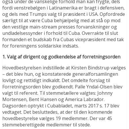
også under de vanskelige forhold man kan frygte, dels
fordi venstrebølgen i Latinamerika er bragt i defensiven,
og dels med Trumps valg til præsident i USA. Opfordrede
særligt til at være Cuba behjælpelig med at stå op mod
den vestlige main-stream presses forvanskninger og
undladelsessynder i forhold til Cuba. Overrakte til slut
formanden et budskab fra Cubas vicepræsident med tak
for foreningens solidariske indsats.
1. Valg af dirigent og godkendelse af forretningsorden
Hovedbestyrelsen indstillede at Kirsten Bindstrup vælges
– det blev hun, og konstaterede generalforsamlingen
lovligt og rettidigt indkaldt. Det omdelte forslag til
Forretningsorden blev godkendt. Palle Yndal-Olsen blev
valgt til referent. Til stemmetællere valgtes: Johnny
Mortensen, Bent Hansen og America Labrador.
Dagsorden optrykt i Cubabladet, marts 2017 s. 17 blev
vedtaget. Det besluttedes, at der til den kommende
hovedbestyrelse vælges 19 medlemmer. Der var 45
stemmeberettigede medlemmer til stede.