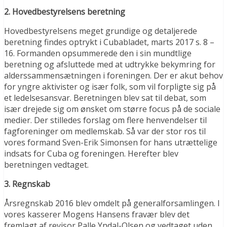
2. Hovedbestyrelsens beretning
Hovedbestyrelsens meget grundige og detaljerede
beretning findes optrykt i Cubabladet, marts 2017 s. 8 –
16. Formanden opsummerede den i sin mundtlige
beretning og afsluttede med at udtrykke bekymring for
alderssammensætningen i foreningen. Der er akut behov
for yngre aktivister og især folk, som vil forpligte sig på
et ledelsesansvar. Beretningen blev sat til debat, som
især drejede sig om ønsket om større focus på de sociale
medier. Der stilledes forslag om flere henvendelser til
fagforeninger om medlemskab. Så var der stor ros til
vores formand Sven-Erik Simonsen for hans utrættelige
indsats for Cuba og foreningen. Herefter blev
beretningen vedtaget.
3. Regnskab
Årsregnskab 2016 blev omdelt på generalforsamlingen. I
vores kasserer Mogens Hansens fravær blev det
fremlagt af revisor Palle Yndal-Olsen og vedtaget uden