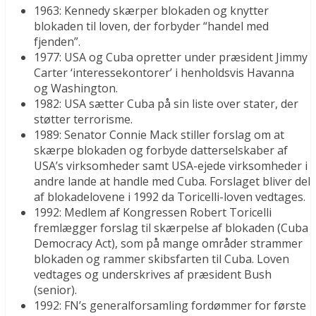
1963: Kennedy skærper blokaden og knytter
blokaden til loven, der forbyder “handel med
fjenden”.
1977: USA og Cuba opretter under præsident Jimmy
Carter ‘interessekontorer’ i henholdsvis Havanna
og Washington.
1982: USA sætter Cuba på sin liste over stater, der
støtter terrorisme.
1989: Senator Connie Mack stiller forslag om at
skærpe blokaden og forbyde datterselskaber af
USA’s virksomheder samt USA-ejede virksomheder i
andre lande at handle med Cuba. Forslaget bliver del
af blokadelovene i 1992 da Toricelli-loven vedtages.
1992: Medlem af Kongressen Robert Toricelli
fremlægger forslag til skærpelse af blokaden (Cuba
Democracy Act), som på mange områder strammer
blokaden og rammer skibsfarten til Cuba. Loven
vedtages og underskrives af præsident Bush
(senior).
1992: FN’s generalforsamling fordømmer for første