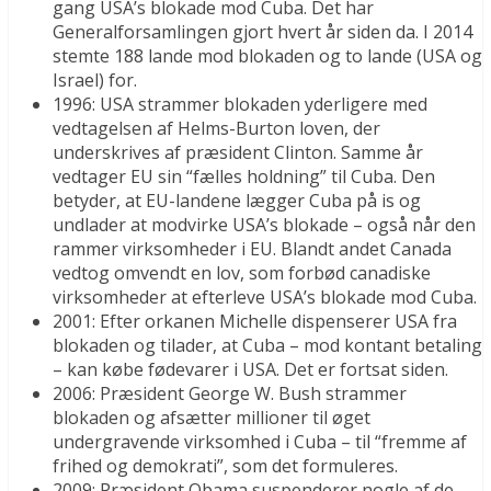
gang USA’s blokade mod Cuba. Det har
Generalforsamlingen gjort hvert år siden da. I 2014
stemte 188 lande mod blokaden og to lande (USA og
Israel) for.
1996: USA strammer blokaden yderligere med
vedtagelsen af Helms-Burton loven, der
underskrives af præsident Clinton. Samme år
vedtager EU sin “fælles holdning” til Cuba. Den
betyder, at EU-landene lægger Cuba på is og
undlader at modvirke USA’s blokade – også når den
rammer virksomheder i EU. Blandt andet Canada
vedtog omvendt en lov, som forbød canadiske
virksomheder at efterleve USA’s blokade mod Cuba.
2001: Efter orkanen Michelle dispenserer USA fra
blokaden og tilader, at Cuba – mod kontant betaling
– kan købe fødevarer i USA. Det er fortsat siden.
2006: Præsident George W. Bush strammer
blokaden og afsætter millioner til øget
undergravende virksomhed i Cuba – til “fremme af
frihed og demokrati”, som det formuleres.
2009: Præsident Obama suspenderer nogle af de