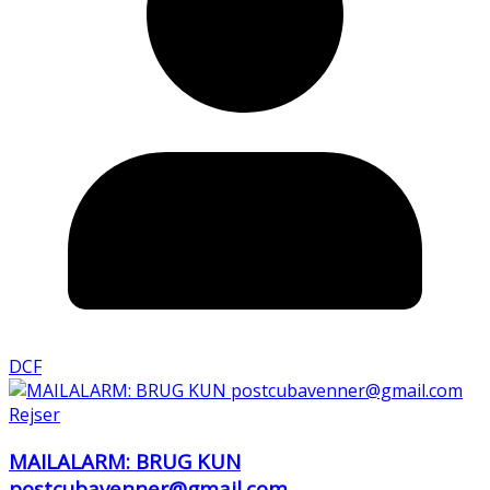
DCF
Rejser
MAILALARM: BRUG KUN
postcubavenner@gmail.com