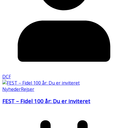
DCF
Nyheder
Rejser
FEST – Fidel 100 år: Du er inviteret