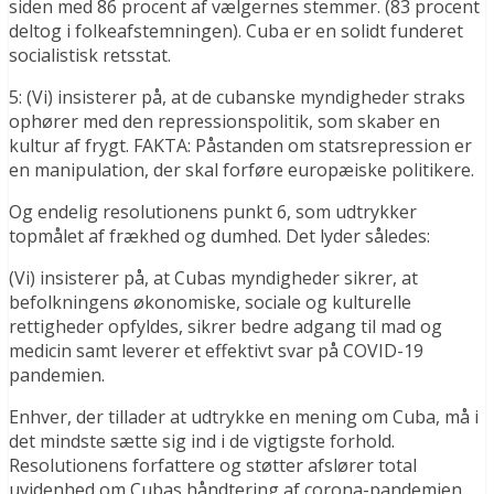
siden med 86 procent af vælgernes stemmer. (83 procent
deltog i folkeafstemningen). Cuba er en solidt funderet
socialistisk retsstat.
5: (Vi) insisterer på, at de cubanske myndigheder straks
ophører med den repressionspolitik, som skaber en
kultur af frygt. FAKTA: Påstanden om statsrepression er
en manipulation, der skal forføre europæiske politikere.
Og endelig resolutionens punkt 6, som udtrykker
topmålet af frækhed og dumhed. Det lyder således:
(Vi) insisterer på, at Cubas myndigheder sikrer, at
befolkningens økonomiske, sociale og kulturelle
rettigheder opfyldes, sikrer bedre adgang til mad og
medicin samt leverer et effektivt svar på COVID-19
pandemien.
Enhver, der tillader at udtrykke en mening om Cuba, må i
det mindste sætte sig ind i de vigtigste forhold.
Resolutionens forfattere og støtter afslører total
uvidenhed om Cubas håndtering af corona-pandemien.