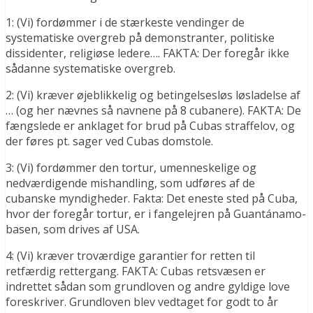
1: (Vi) fordømmer i de stærkeste vendinger de
systematiske overgreb på demonstranter, politiske
dissidenter, religiøse ledere…. FAKTA: Der foregår ikke
sådanne systematiske overgreb.
2: (Vi) kræver øjeblikkelig og betingelsesløs løsladelse af
… (og her nævnes så navnene på 8 cubanere). FAKTA: De
fængslede er anklaget for brud på Cubas straffelov, og
der føres pt. sager ved Cubas domstole.
3: (Vi) fordømmer den tortur, umenneskelige og
nedværdigende mishandling, som udføres af de
cubanske myndigheder. Fakta: Det eneste sted på Cuba,
hvor der foregår tortur, er i fangelejren på Guantánamo-
basen, som drives af USA.
4: (Vi) kræver troværdige garantier for retten til
retfærdig rettergang. FAKTA: Cubas retsvæsen er
indrettet sådan som grundloven og andre gyldige love
foreskriver. Grundloven blev vedtaget for godt to år