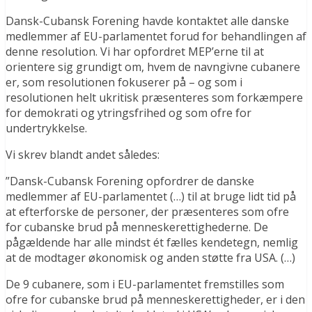
Dansk-Cubansk Forening havde kontaktet alle danske
medlemmer af EU-parlamentet forud for behandlingen af
denne resolution. Vi har opfordret MEP’erne til at
orientere sig grundigt om, hvem de navngivne cubanere
er, som resolutionen fokuserer på – og som i
resolutionen helt ukritisk præsenteres som forkæmpere
for demokrati og ytringsfrihed og som ofre for
undertrykkelse.
Vi skrev blandt andet således:
”Dansk-Cubansk Forening opfordrer de danske
medlemmer af EU-parlamentet (…) til at bruge lidt tid på
at efterforske de personer, der præsenteres som ofre
for cubanske brud på menneskerettighederne. De
pågældende har alle mindst ét fælles kendetegn, nemlig
at de modtager økonomisk og anden støtte fra USA. (…)
De 9 cubanere, som i EU-parlamentet fremstilles som
ofre for cubanske brud på menneskerettigheder, er i den