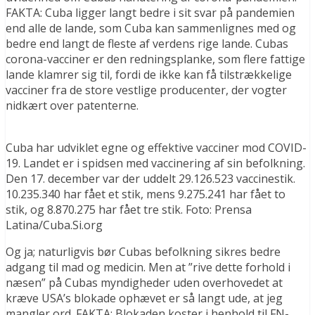
FAKTA: Cuba ligger langt bedre i sit svar på pandemien
end alle de lande, som Cuba kan sammenlignes med og
bedre end langt de fleste af verdens rige lande. Cubas
corona-vacciner er den redningsplanke, som flere fattige
lande klamrer sig til, fordi de ikke kan få tilstrækkelige
vacciner fra de store vestlige producenter, der vogter
nidkært over patenterne.
Cuba har udviklet egne og effektive vacciner mod COVID-
19. Landet er i spidsen med vaccinering af sin befolkning.
Den 17. december var der uddelt 29.126.523 vaccinestik.
10.235.340 har fået et stik, mens 9.275.241 har fået to
stik, og 8.870.275 har fået tre stik. Foto: Prensa
Latina/Cuba.Si.org
Og ja; naturligvis bør Cubas befolkning sikres bedre
adgang til mad og medicin. Men at ”rive dette forhold i
næsen” på Cubas myndigheder uden overhovedet at
kræve USA’s blokade ophævet er så langt ude, at jeg
mangler ord. FAKTA: Blokaden koster i henhold til FN-