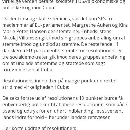
virkelige verden betalte ’soldater’ i USA’s økonomiske og
politiske krig mod Cuba.”
Da der torsdag skulle stemmes, var det kun SF’s to
medlemmer af EU-parlamentet, Margrethe Auken og Kira
Marie Peter-Hansen der stemte nej. Enhedslistens
Nikolaj Villumsen gik imod sin gruppes anbefaling om at
stemme imod og undlod at stemme. De resterende 11
danskere i EU-parlamentet stemte for resolutionen. De
tre socialdemokrater gik imod deres gruppes anbefaling
om at undlade at stemme og støttede som sagt
fordømmelsen af Cuba.
Resolutionens indhold er på mange punkter direkte i
strid med virkeligheden i Cuba:
De seks første ud af resolutionens 19 punkter burde få
enhver ærlig politiker til at afvise resolutionen, som både
usand og udtryk for en uhørt indblanding i et suverænt
lands indre forhold – herunder landets retsvæsen.
Her korte uddrag af resolutionen: