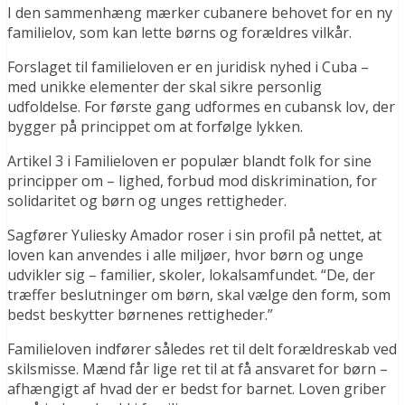
I den sammenhæng mærker cubanere behovet for en ny
familielov, som kan lette børns og forældres vilkår.
Forslaget til familieloven er en juridisk nyhed i Cuba –
med unikke elementer der skal sikre personlig
udfoldelse. For første gang udformes en cubansk lov, der
bygger på princippet om at forfølge lykken.
Artikel 3 i Familieloven er populær blandt folk for sine
principper om – lighed, forbud mod diskrimination, for
solidaritet og børn og unges rettigheder.
Sagfører Yuliesky Amador roser i sin profil på nettet, at
loven kan anvendes i alle miljøer, hvor børn og unge
udvikler sig – familier, skoler, lokalsamfundet. “De, der
træffer beslutninger om børn, skal vælge den form, som
bedst beskytter børnenes rettigheder.”
Familieloven indfører således ret til delt forældreskab ved
skilsmisse. Mænd får lige ret til at få ansvaret for børn –
afhængigt af hvad der er bedst for barnet. Loven griber