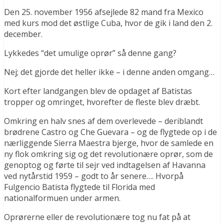
Den 25. november 1956 afsejlede 82 mand fra Mexico
med kurs mod det østlige Cuba, hvor de gik i land den 2.
december.
Lykkedes “det umulige oprør” så denne gang?
Nej; det gjorde det heller ikke – i denne anden omgang…
Kort efter landgangen blev de opdaget af Batistas
tropper og omringet, hvorefter de fleste blev dræbt.
Omkring en halv snes af dem overlevede – deriblandt
brødrene Castro og Che Guevara – og de flygtede op i de
nærliggende Sierra Maestra bjerge, hvor de samlede en
ny flok omkring sig og det revolutionære oprør, som de
genoptog og førte til sejr ved indtagelsen af Havanna
ved nytårstid 1959 – godt to år senere…. Hvorpå
Fulgencio Batista flygtede til Florida med
nationalformuen under armen.
Oprørerne eller de revolutionære tog nu fat på at