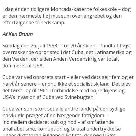
I dag er den tidligere Moncada-kaserne folkeskole – dog
er den nærmeste fløj museum over angrebet og den
efterfølgende frihedskamp.
Af Ken Bruun
Søndag den 26. juli 1953 – for 70 år siden – fandt et højst
overraskende oprør sted i det Cuba, det Latinamerika og
den Verden, der siden Anden Verdenskrig var totalt
domineret af USA.
Cuba var ved oprørets start – eller ved dets sejr fem og et
halvt år senere – endnu ikke et socialistisk land. Det blev
det først i april 1961 i forbindelse med højrefløjens og
USA’s invasion af Cuba ved Svinebugten.
Cuba var som stort set alle andre lande på den sydlige
halvkugle præget af en hærgende fattigdom –
indimellem decideret sult og nød – af omfattende
analfabetisme, korruption og brutal undertrykkelse
under diktatoren Fulgencio Batista, der nød USA’s