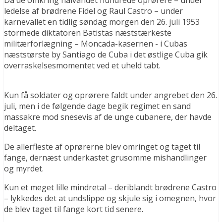
Da de omkring halvandet hundrede oprørere – under
ledelse af brødrene Fidel og Raul Castro – under
karnevallet en tidlig søndag morgen den 26. juli 1953
stormede diktatoren Batistas næststærkeste
militærforlægning – Moncada-kasernen ­- i Cubas
næststørste by Santiago de Cuba i det østlige Cuba gik
overraskelsesmomentet ved et uheld tabt.
Kun få soldater og oprørere faldt under angrebet den 26.
juli, men i de følgende dage begik regimet en sand
massakre mod snesevis af de unge cubanere, der havde
deltaget.
De allerfleste af oprørerne blev omringet og taget til
fange, dernæst underkastet grusomme mishandlinger
og myrdet.
Kun et meget lille mindretal – deriblandt brødrene Castro
– lykkedes det at undslippe og skjule sig i omegnen, hvor
de blev taget til fange kort tid senere.