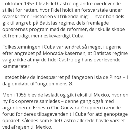
I oktober 1953 blev Fidel Castro og andre overlevende
stillet for retten, hvor Fidel holdt en forsvarstale under
overskriften “Historien vil frikende mig” – hvor han dels
gik til angreb på Batistas regime, dels fremlagde
oprørernes program med de reformer, der skulle skabe
et fremtidigt menneskeværdigt Cuba.
Folkestemningen i Cuba var ændret så meget i ugerne
efter angrebet på Moncada-kasernen, at Batistas regime
valgte ikke at myrde Fidel Castro og hans overlevende
kammerater.
I stedet blev de indespærret på fangeøen Isla de Pinos – i
dag omdøbt til “ungdommens Ø.
Men i 1955 blev de løsladt og gik i eksil til Mexico, hvor en
ny flok oprørere samledes – denne gang også med
argentineren Ernesto Che Guevara. Gruppen trænede
forud for deres tilbagevenden til Cuba for atd genoptage
oprøret, således som Fidel Castro allerede havde varslet
ved afrejsen til Mexico.