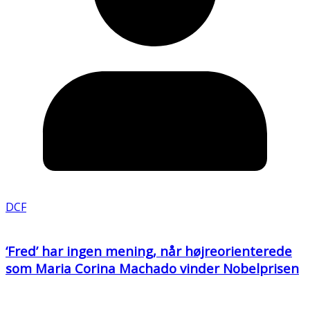
DCF
‘Fred’ har ingen mening, når højreorienterede
som Maria Corina Machado vinder Nobelprisen