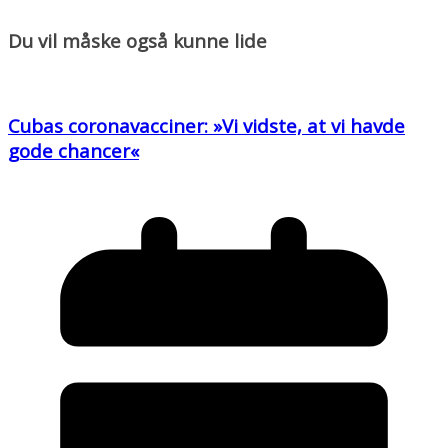
Du vil måske også kunne lide
Cubas coronavacciner: »Vi vidste, at vi havde
gode chancer«