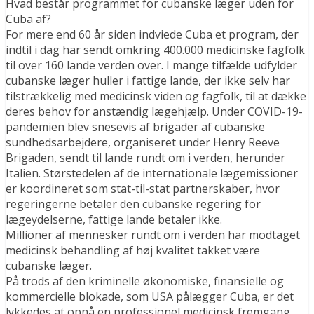
Hvad består programmet for cubanske læger uden for
Cuba af?
For mere end 60 år siden indviede Cuba et program, der
indtil i dag har sendt omkring 400.000 medicinske fagfolk
til over 160 lande verden over. I mange tilfælde udfylder
cubanske læger huller i fattige lande, der ikke selv har
tilstrækkelig med medicinsk viden og fagfolk, til at dække
deres behov for anstændig lægehjælp. Under COVID-19-
pandemien blev snesevis af brigader af cubanske
sundhedsarbejdere, organiseret under Henry Reeve
Brigaden, sendt til lande rundt om i verden, herunder
Italien. Størstedelen af ​​de internationale lægemissioner
er koordineret som stat-til-stat partnerskaber, hvor
regeringerne betaler den cubanske regering for
lægeydelserne, fattige lande betaler ikke.
Millioner af mennesker rundt om i verden har modtaget
medicinsk behandling af høj kvalitet takket være
cubanske læger.
På trods af den kriminelle økonomiske, finansielle og
kommercielle blokade, som USA pålægger Cuba, er det
lykkedes at opnå en professionel medicinsk fremgang,