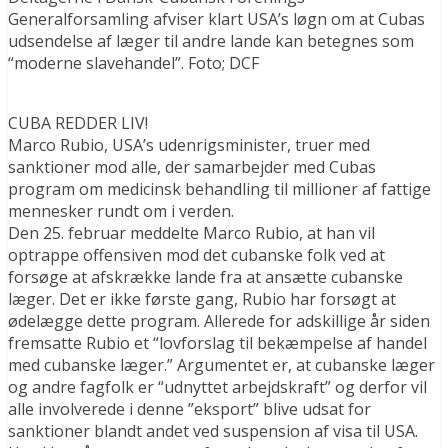
Generalforsamling afviser klart USA’s løgn om at Cubas
udsendelse af læger til andre lande kan betegnes som
“moderne slavehandel”. Foto; DCF
CUBA REDDER LIV!
Marco Rubio, USA’s udenrigsminister, truer med
sanktioner mod alle, der samarbejder med Cubas
program om medicinsk behandling til millioner af fattige
mennesker rundt om i verden.
Den 25. februar meddelte Marco Rubio, at han vil
optrappe offensiven mod det cubanske folk ved at
forsøge at afskrække lande fra at ansætte cubanske
læger. Det er ikke første gang, Rubio har forsøgt at
ødelægge dette program. Allerede for adskillige år siden
fremsatte Rubio et “lovforslag til bekæmpelse af handel
med cubanske læger.” Argumentet er, at cubanske læger
og andre fagfolk er “udnyttet arbejdskraft” og derfor vil
alle involverede i denne ”eksport” blive udsat for
sanktioner blandt andet ved suspension af ​​visa til USA.