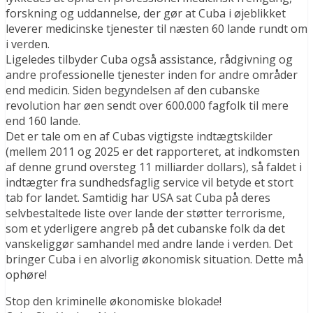
forskning og uddannelse, der gør at Cuba i øjeblikket
leverer medicinske tjenester til næsten 60 lande rundt om
i verden.
Ligeledes tilbyder Cuba også assistance, rådgivning og
andre professionelle tjenester inden for andre områder
end medicin. Siden begyndelsen af ​​den cubanske
revolution har øen sendt over 600.000 fagfolk til mere
end 160 lande.
Det er tale om en af ​​Cubas vigtigste indtægtskilder
(mellem 2011 og 2025 er det rapporteret, at indkomsten
af ​​denne grund oversteg 11 milliarder dollars), så faldet i
indtægter fra sundhedsfaglig service vil betyde et stort
tab for landet. Samtidig har USA sat Cuba på deres
selvbestaltede liste over lande der støtter terrorisme,
som et yderligere angreb på det cubanske folk da det
vanskeliggør samhandel med andre lande i verden. Det
bringer Cuba i en alvorlig økonomisk situation. Dette må
ophøre!
Stop den kriminelle økonomiske blokade!