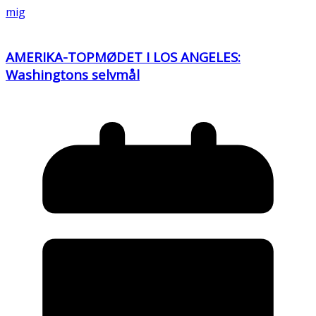
mig
AMERIKA-TOPMØDET I LOS ANGELES:
Washingtons selvmål