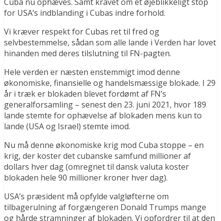
Cuba nu ophæves. Samt kravet om et øjeblikkeligt stop
for USA’s indblanding i Cubas indre forhold.
Vi kræver respekt for Cubas ret til fred og
selvbestemmelse, sådan som alle lande i Verden har lovet
hinanden med deres tilslutning til FN-pagten.
Hele verden er næsten enstemmigt imod denne
økonomiske, finansielle og handelsmæssige blokade. I 29
år i træk er blokaden blevet fordømt af FN’s
generalforsamling – senest den 23. juni 2021, hvor 189
lande stemte for ophævelse af blokaden mens kun to
lande (USA og Israel) stemte imod.
Nu må denne økonomiske krig mod Cuba stoppe – en
krig, der koster det cubanske samfund millioner af
dollars hver dag (omregnet til dansk valuta koster
blokaden hele 90 millioner kroner hver dag).
USA’s præsident må opfylde valgløfterne om
tilbagerulning af forgængeren Donald Trumps mange
og hårde stramninger af blokaden. Vi opfordrer til at den