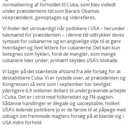
normalisering af forholdet til Cuba, som blev indledt
under præsidentens tid som Barack Obamas
vicepræsident, genoptages og videreføres,
Vi finder det utroværdigt når politikere i USA – herunder
talsmænd for præsidenten – i denne tid udtrykker deres
sympati for cubanerne og en angivelige vilje til at gøre
hverdagen og livet lettere for cubanerne. Det kan kun
betegnes som hykleri, fordi de mangler, som mange
cubanere lider under, primært skyldes USA’s blokade.
Vi tager på det stærkeste afstand fra alle forsøg for at
destabilisere Cuba. Vi er rystede over, at præsidenten og
Kongressen så sent som i september har bevilget
yderligere 6,9 millioner dollars til undergravende arbejde
i Cuba. Det er i strid med folkeretten og FN-pagten.
Sådanne handlinger er illegale og uacceptable, hvilket
USA’s ledende politikere jo er de første til at påpege med
udsagn om fremmede magters forsøg på at blande sig i
USA indre forhold.