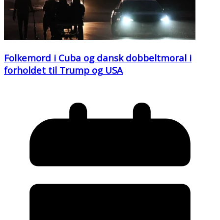
Folkemord i Cuba og dansk dobbeltmoral i
forholdet til Trump og USA