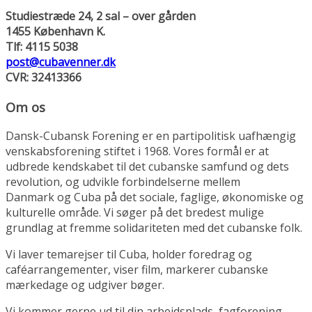
Studiestræde 24, 2 sal – over gården
1455 København K.
Tlf: 4115 5038
post@cubavenner.dk
CVR: 32413366
Om os
Dansk-Cubansk Forening er en partipolitisk uafhængig
venskabsforening stiftet i 1968. Vores formål er at
udbrede kendskabet til det cubanske samfund og dets
revolution, og udvikle forbindelserne mellem
Danmark og Cuba på det sociale, faglige, økonomiske og
kulturelle område. Vi søger på det bredest mulige
grundlag at fremme solidariteten med det cubanske folk.
Vi laver temarejser til Cuba, holder foredrag og
caféarrangementer, viser film, markerer cubanske
mærkedage og udgiver bøger.
Vi kommer gerne ud til din arbejdsplads, fagforening