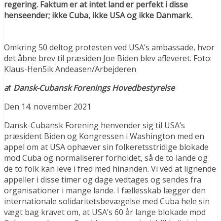
regering. Faktum er at intet land er perfekt i disse
henseender; ikke Cuba, ikke USA og ikke Danmark.
Omkring 50 deltog protesten ved USA’s ambassade, hvor
det åbne brev til præsiden Joe Biden blev afleveret. Foto:
Klaus-Hen5ik Andeasen/Arbejderen
a
f
Dansk-Cubansk Forenings Hovedbestyrelse
Den 14. november 2021
Dansk-Cubansk Forening henvender sig til USA’s
præsident Biden og Kongressen i Washington med en
appel om at USA ophæver sin folkeretsstridige blokade
mod Cuba og normaliserer forholdet, så de to lande og
de to folk kan leve i fred med hinanden. Vi véd at lignende
appeller i disse timer og dage vedtages og sendes fra
organisationer i mange lande. I fællesskab lægger den
internationale solidaritetsbevægelse med Cuba hele sin
vægt bag kravet om, at USA’s 60 år lange blokade mod