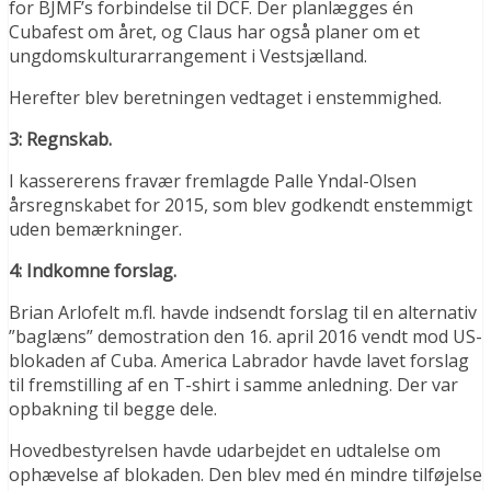
for BJMF’s forbindelse til DCF. Der planlægges én
Cubafest om året, og Claus har også planer om et
ungdomskulturarrangement i Vestsjælland.
Herefter blev beretningen vedtaget i enstemmighed.
3: Regnskab.
I kassererens fravær fremlagde Palle Yndal-Olsen
årsregnskabet for 2015, som blev godkendt enstemmigt
uden bemærkninger.
4: Indkomne forslag.
Brian Arlofelt m.fl. havde indsendt forslag til en alternativ
”baglæns” demostration den 16. april 2016 vendt mod US-
blokaden af Cuba. America Labrador havde lavet forslag
til fremstilling af en T-shirt i samme anledning. Der var
opbakning til begge dele.
Hovedbestyrelsen havde udarbejdet en udtalelse om
ophævelse af blokaden. Den blev med én mindre tilføjelse