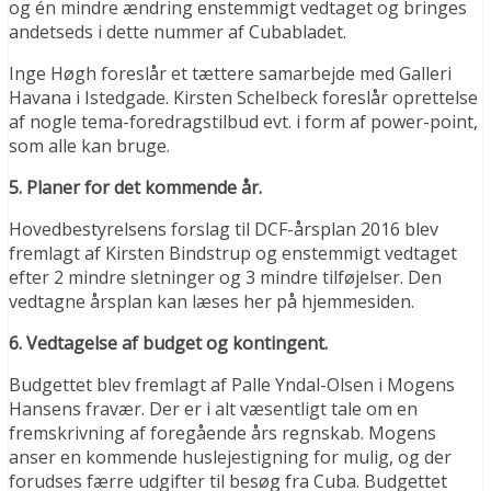
og én mindre ændring enstemmigt vedtaget og bringes
andetseds i dette nummer af Cubabladet.
Inge Høgh foreslår et tættere samarbejde med Galleri
Havana i Istedgade. Kirsten Schelbeck foreslår oprettelse
af nogle tema-foredragstilbud evt. i form af power-point,
som alle kan bruge.
5. Planer for det kommende år.
Hovedbestyrelsens forslag til DCF-årsplan 2016 blev
fremlagt af Kirsten Bindstrup og enstemmigt vedtaget
efter 2 mindre sletninger og 3 mindre tilføjelser. Den
vedtagne årsplan kan læses her på hjemmesiden.
6. Vedtagelse af budget og kontingent.
Budgettet blev fremlagt af Palle Yndal-Olsen i Mogens
Hansens fravær. Der er i alt væsentligt tale om en
fremskrivning af foregående års regnskab. Mogens
anser en kommende huslejestigning for mulig, og der
forudses færre udgifter til besøg fra Cuba. Budgettet