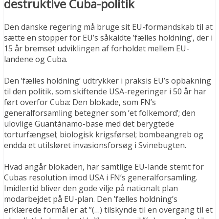
destruktive Cuba-politik
Den danske regering må bruge sit EU-formandskab til at
sætte en stopper for EU’s såkaldte ’fælles holdning’, der i
15 år bremset udviklingen af forholdet mellem EU-
landene og Cuba.
Den ’fælles holdning’ udtrykker i praksis EU’s opbakning
til den politik, som skiftende USA-regeringer i 50 år har
ført overfor Cuba: Den blokade, som FN’s
generalforsamling betegner som ’et folkemord’; den
ulovlige Guantánamo-base med det berygtede
torturfængsel; biologisk krigsførsel; bombeangreb og
endda et utilsløret invasionsforsøg i Svinebugten.
Hvad angår blokaden, har samtlige EU-lande stemt for
Cubas resolution imod USA i FN’s generalforsamling.
Imidlertid bliver den gode vilje på nationalt plan
modarbejdet på EU-plan. Den ’fælles holdning’s
erklærede formål er at ”(…) tilskynde til en overgang til et