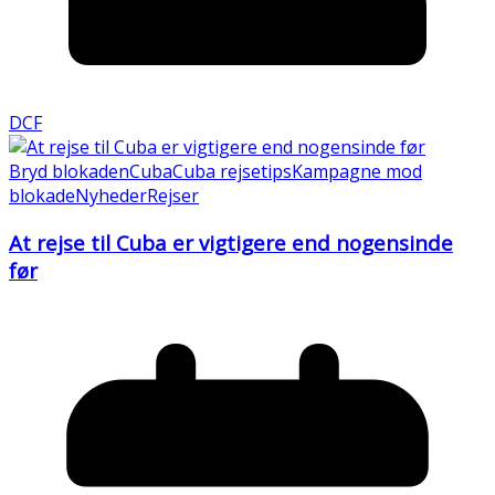
DCF
Bryd blokaden
Cuba
Cuba rejsetips
Kampagne mod
blokade
Nyheder
Rejser
At rejse til Cuba er vigtigere end nogensinde
før