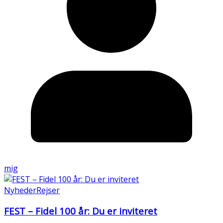
mig
Nyheder
Rejser
FEST – Fidel 100 år: Du er inviteret