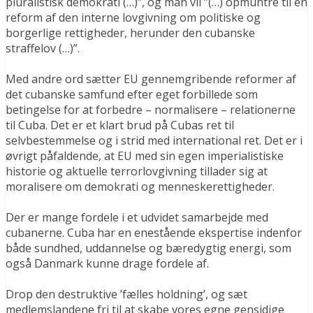
pluralistisk demokrati (…)”, og man vil ”(…) opmuntre til en
reform af den interne lovgivning om politiske og
borgerlige rettigheder, herunder den cubanske
straffelov (…)”.
Med andre ord sætter EU gennemgribende reformer af
det cubanske samfund efter eget forbillede som
betingelse for at forbedre – normalisere – relationerne
til Cuba. Det er et klart brud på Cubas ret til
selvbestemmelse og i strid med international ret. Det er i
øvrigt påfaldende, at EU med sin egen imperialistiske
historie og aktuelle terrorlovgivning tillader sig at
moralisere om demokrati og menneskerettigheder.
Der er mange fordele i et udvidet samarbejde med
cubanerne. Cuba har en enestående ekspertise indenfor
både sundhed, uddannelse og bæredygtig energi, som
også Danmark kunne drage fordele af.
Drop den destruktive ’fælles holdning’, og sæt
medlemslandene fri til at skabe vores egne gensidige