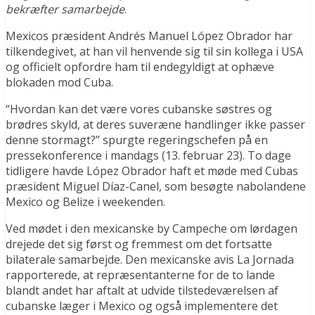
bekræfter samarbejde
.
Mexicos præsident Andrés Manuel López Obrador har
tilkendegivet, at han vil henvende sig til sin kollega i USA
og officielt opfordre ham til endegyldigt at ophæve
blokaden mod Cuba.
“Hvordan kan det være vores cubanske søstres og
brødres skyld, at deres suveræne handlinger ikke passer
denne stormagt?” spurgte regeringschefen på en
pressekonference i mandags (13. februar 23). To dage
tidligere havde López Obrador haft et møde med Cubas
præsident Miguel Díaz-Canel, som besøgte nabolandene
Mexico og Belize i weekenden.
Ved mødet i den mexicanske by Campeche om lørdagen
drejede det sig først og fremmest om det fortsatte
bilaterale samarbejde. Den mexicanske avis La Jornada
rapporterede, at repræsentanterne for de to lande
blandt andet har aftalt at udvide tilstedeværelsen af
cubanske læger i Mexico og også implementere det