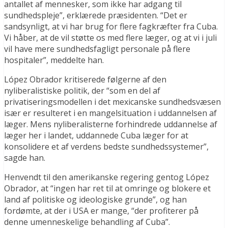
antallet af mennesker, som ikke har adgang til
sundhedspleje”, erklærede præsidenten. “Det er
sandsynligt, at vi har brug for flere fagkræfter fra Cuba.
Vi håber, at de vil støtte os med flere læger, og at vi i juli
vil have mere sundhedsfagligt personale på flere
hospitaler”, meddelte han.
López Obrador kritiserede følgerne af den
nyliberalistiske politik, der “som en del af
privatiseringsmodellen i det mexicanske sundhedsvæsen
især er resulteret i en mangelsituation i uddannelsen af
læger. Mens nyliberalisterne forhindrede uddannelse af
læger her i landet, uddannede Cuba læger for at
konsolidere et af verdens bedste sundhedssystemer”,
sagde han.
Henvendt til den amerikanske regering gentog López
Obrador, at “ingen har ret til at omringe og blokere et
land af politiske og ideologiske grunde”, og han
fordømte, at der i USA er mange, “der profiterer på
denne umenneskelige behandling af Cuba”.