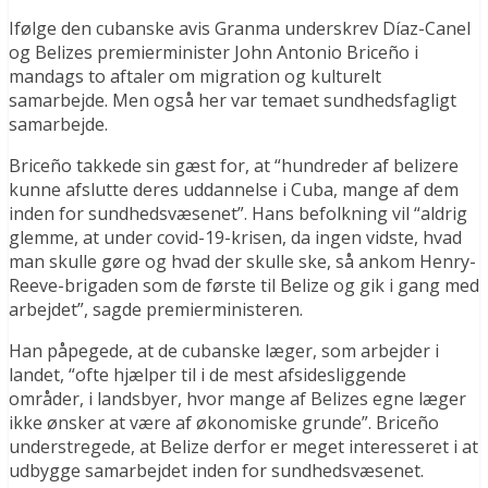
Ifølge den cubanske avis Granma underskrev Díaz-Canel
og Belizes premierminister John Antonio Briceño i
mandags to aftaler om migration og kulturelt
samarbejde. Men også her var temaet sundhedsfagligt
samarbejde.
Briceño takkede sin gæst for, at “hundreder af belizere
kunne afslutte deres uddannelse i Cuba, mange af dem
inden for sundhedsvæsenet”. Hans befolkning vil “aldrig
glemme, at under covid-19-krisen, da ingen vidste, hvad
man skulle gøre og hvad der skulle ske, så ankom Henry-
Reeve-brigaden som de første til Belize og gik i gang med
arbejdet”, sagde premierministeren.
Han påpegede, at de cubanske læger, som arbejder i
landet, “ofte hjælper til i de mest afsidesliggende
områder, i landsbyer, hvor mange af Belizes egne læger
ikke ønsker at være af økonomiske grunde”. Briceño
understregede, at Belize derfor er meget interesseret i at
udbygge samarbejdet inden for sundhedsvæsenet.