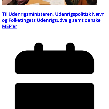
Til Udenrigsministeren, Udenrigspolitisk Nævn
og Folketingets Udenrigsudvalg samt danske
MEP’er