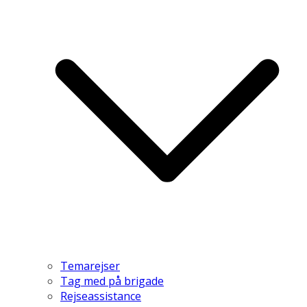
Temarejser
Tag med på brigade
Rejseassistance