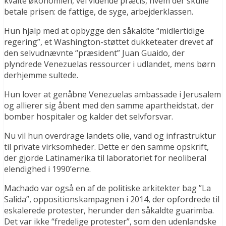
kvalte økonomien, vel vidende præcis, hvem der skulle
betale prisen: de fattige, de syge, arbejderklassen.
Hun hjalp med at opbygge den såkaldte “midlertidige
regering”, et Washington-støttet dukketeater drevet af
den selvudnævnte “præsident” Juan Guaido, der
plyndrede Venezuelas ressourcer i udlandet, mens børn
derhjemme sultede.
Hun lover at genåbne Venezuelas ambassade i Jerusalem
og allierer sig åbent med den samme apartheidstat, der
bomber hospitaler og kalder det selvforsvar.
Nu vil hun overdrage landets olie, vand og infrastruktur
til private virksomheder. Dette er den samme opskrift,
der gjorde Latinamerika til laboratoriet for neoliberal
elendighed i 1990’erne.
Machado var også en af ​​de politiske arkitekter bag ”La
Salida”, oppositionskampagnen i 2014, der opfordrede til
eskalerede protester, herunder den såkaldte guarimba.
Det var ikke “fredelige protester”, som den udenlandske