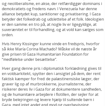
og neoliberalisme, en akse, der retfærdiggør dominans i
demokratiets og fredens navn. I Venezuela har denne
alliance betydet kup, sanktioner og privatisering. I Gaza
betyder det folkedrab og udslettelse af et folk. Ideologien
er den samme: en tro på, at nogle liv er ligegyldige, at
suverænitet er til forhandling, og at vold kan sælges som
orden.
Hvis Henry Kissinger kunne vinde en fredspris, hvorfor
så ikke María Corina Machado? Måske vil de næste år
give prisen til Gaza Humanitarian Foundation for
“medfølelse under besættelse”.
Hver gang denne pris i diplomatisk forklædning gives til
en voldsarkitekt, spytter den i ansigtet på dem, der rent
faktisk kæmper for fred: de palæstinensiske læger, der
graver lig op af murbrokkerne, journalisterne, der
risikerer deres liv i Gaza for at dokumentere sandheden,
og de humanitære arbejdere i flotillen, der sejler for at
bryde belejringen og levere hjælp til sultende børn i
Gaza, med intet andet end mod og overbevisning.