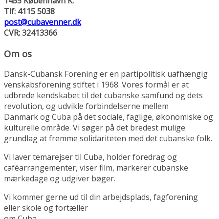
1455 København K.
Tlf: 4115 5038
post@cubavenner.dk
CVR: 32413366
Om os
Dansk-Cubansk Forening er en partipolitisk uafhængig
venskabsforening stiftet i 1968. Vores formål er at
udbrede kendskabet til det cubanske samfund og dets
revolution, og udvikle forbindelserne mellem
Danmark og Cuba på det sociale, faglige, økonomiske og
kulturelle område. Vi søger på det bredest mulige
grundlag at fremme solidariteten med det cubanske folk.
Vi laver temarejser til Cuba, holder foredrag og
caféarrangementer, viser film, markerer cubanske
mærkedage og udgiver bøger.
Vi kommer gerne ud til din arbejdsplads, fagforening
eller skole og fortæller
om Cuba.