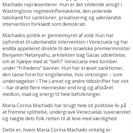
Machado repræsenterer. Hun er det smilende ansigt i
Washingtons regimeskiftemaskine, den polerede
talsmand for sanktioner, privatisering og udenlandsk
intervention forklædt som demokrati.
Machados politik er gennemsyret af vold. Hun har
opfordret til udenlandsk intervention i Venezuela og har
endda appelleret direkte til den israelske premierminister
Benjamin Netanyahu, arkitekten bag Gazas udslettelse,
om at hjælpe med at “befri” Venezuela med bomber
under “frihedens” banner. Hun har krævet sanktioner,
den tavse form for krigsførelse, hvis virkninger – som
undersøgelser i The Lancet og andre tidsskrifter har vist
– har dræbt flere mennesker end krig og afskåret
medicin, mad og energi til hele befolkninger.
Maria Corina Machado har brugt hele sit politiske liv på
at fremme splittelse, undergrave Venezuelas suverænitet
og nægte dets folk retten til at leve med værdighed.
Dette er, hvem Maria Corina Machado virkelig er: