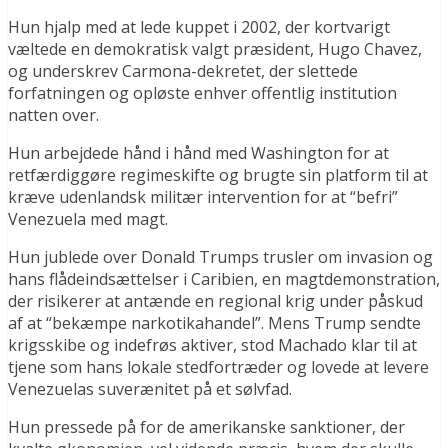
Hun hjalp med at lede kuppet i 2002, der kortvarigt
væltede en demokratisk valgt præsident, Hugo Chavez,
og underskrev Carmona-dekretet, der slettede
forfatningen og opløste enhver offentlig institution
natten over.
Hun arbejdede hånd i hånd med Washington for at
retfærdiggøre regimeskifte og brugte sin platform til at
kræve udenlandsk militær intervention for at “befri”
Venezuela med magt.
Hun jublede over Donald Trumps trusler om invasion og
hans flådeindsættelser i Caribien, en magtdemonstration,
der risikerer at antænde en regional krig under påskud
af at “bekæmpe narkotikahandel”. Mens Trump sendte
krigsskibe og indefrøs aktiver, stod Machado klar til at
tjene som hans lokale stedfortræder og lovede at levere
Venezuelas suverænitet på et sølvfad.
Hun pressede på for de amerikanske sanktioner, der