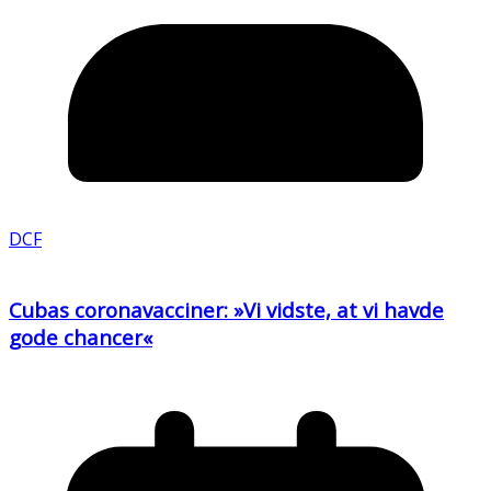
DCF
Cubas coronavacciner: »Vi vidste, at vi havde
gode chancer«