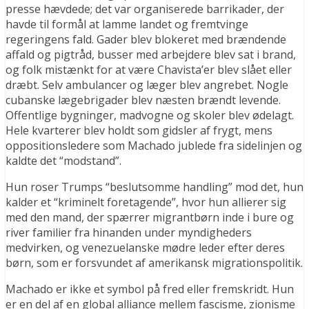
presse hævdede; det ​​var organiserede barrikader, der
havde til formål at lamme landet og fremtvinge
regeringens fald. Gader blev blokeret med brændende
affald og pigtråd, busser med arbejdere blev sat i brand,
og folk mistænkt for at være Chavista’er blev slået eller
dræbt. Selv ambulancer og læger blev angrebet. Nogle
cubanske lægebrigader blev næsten brændt levende.
Offentlige bygninger, madvogne og skoler blev ødelagt.
Hele kvarterer blev holdt som gidsler af frygt, mens
oppositionsledere som Machado jublede fra sidelinjen og
kaldte det “modstand”.
Hun roser Trumps “beslutsomme handling” mod det, hun
kalder et “kriminelt foretagende”, hvor hun allierer sig
med den mand, der spærrer migrantbørn inde i bure og
river familier fra hinanden under myndigheders
medvirken, og venezuelanske mødre leder efter deres
børn, som er forsvundet af amerikansk migrationspolitik.
Machado er ikke et symbol på fred eller fremskridt. Hun
er en del af en global alliance mellem fascisme, zionisme