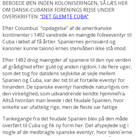
BEBOEDE ØEN INDEN KOLONISERINGEN, SÅ LÆS HER
OM DANSK-CUBANSK FORENINGS REJSE UNDER
OVERSKRIFTEN:
“DET GLEMTE CUBA”
Efter Columbus´ “opdagelse” af de amerikanske
kontinenter i 1492 vandrede en mængde folkeeventyr til
Cuba i løbet af få årtier. Spaniernes jernsværd og
kanoner kunne taiono´ernes stenvåben ikke stå imod.
Efter 1492 drog mængder af spaniere til den nye verden
af grådighed efter guld og anden rigdom. I de flere uger,
som det tog for datidens sejlskibe at sejle mellem
Spanien og Cuba, var der tid til at fortælle eventyr for
hinanden. De spanske eventyr handlede naturligvis om
den virkelighed, som udvandrende kendte hjemmefra.
Altså hvordan man levede i det feudale Spanien, hvor
enkelte var ufattelig rige, men de fleste var fattige.
Tankegange fra det feudale Spanien blev på den måde
overført til Cuba og fik ny form her. Det afspejlede sig i
nogle af de medbragte spanske eventyr, hvor taino´erne