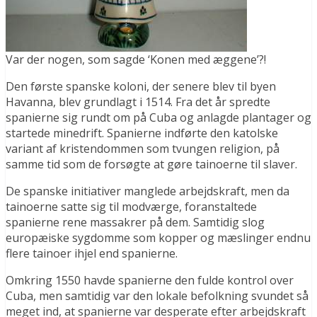
Var der nogen, som sagde ‘Konen med æggene’?!
Den første spanske koloni, der senere blev til byen
Havanna, blev grundlagt i 1514. Fra det år spredte
spanierne sig rundt om på Cuba og anlagde plantager og
startede minedrift. Spanierne indførte den katolske
variant af kristendommen som tvungen religion, på
samme tid som de forsøgte at gøre tainoerne til slaver.
De spanske initiativer manglede arbejdskraft, men da
tainoerne satte sig til modværge, foranstaltede
spanierne rene massakrer på dem. Samtidig slog
europæiske sygdomme som kopper og mæslinger endnu
flere tainoer ihjel end spanierne.
Omkring 1550 havde spanierne den fulde kontrol over
Cuba, men samtidig var den lokale befolkning svundet så
meget ind, at spanierne var desperate efter arbejdskraft