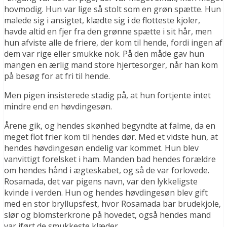
hovmodig. Hun var lige så stolt som en grøn spætte. Hun
malede sig i ansigtet, klædte sig i de flotteste kjoler,
havde altid en fjer fra den grønne spætte i sit hår, men
hun afviste alle de friere, der kom til hende, fordi ingen af
dem var rige eller smukke nok. På den måde gav hun
mangen en ærlig mand store hjertesorger, når han kom
på besøg for at fri til hende.
Men pigen insisterede stadig på, at hun fortjente intet
mindre end en høvdingesøn.
Årene gik, og hendes skønhed begyndte at falme, da en
meget flot frier kom til hendes dør. Med et vidste hun, at
hendes høvdingesøn endelig var kommet. Hun blev
vanvittigt forelsket i ham. Manden bad hendes forældre
om hendes hånd i ægteskabet, og så de var forlovede.
Rosamada, det var pigens navn, var den lykkeligste
kvinde i verden. Hun og hendes høvdingesøn blev gift
med en stor bryllupsfest, hvor Rosamada bar brudekjole,
slør og blomsterkrone på hovedet, også hendes mand
var iført de smukkeste klæder.