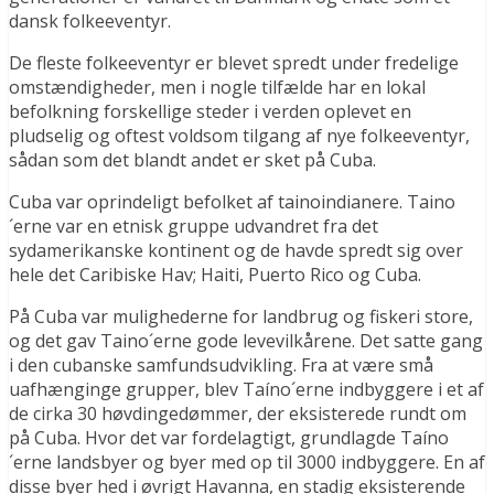
dansk folkeeventyr.
De fleste folkeeventyr er blevet spredt under fredelige
omstændigheder, men i nogle tilfælde har en lokal
befolkning forskellige steder i verden oplevet en
pludselig og oftest voldsom tilgang af nye folkeeventyr,
sådan som det blandt andet er sket på Cuba.
Cuba var oprindeligt befolket af tainoindianere. Taino
´erne var en etnisk gruppe udvandret fra det
sydamerikanske kontinent og de havde spredt sig over
hele det Caribiske Hav; Haiti, Puerto Rico og Cuba.
På Cuba var mulighederne for landbrug og fiskeri store,
og det gav Taino´erne gode levevilkårene. Det satte gang
i den cubanske samfundsudvikling. Fra at være små
uafhænginge grupper, blev Taíno´erne indbyggere i et af
de cirka 30 høvdingedømmer, der eksisterede rundt om
på Cuba. Hvor det var fordelagtigt, grundlagde Taíno
´erne landsbyer og byer med op til 3000 indbyggere. En af
disse byer hed i øvrigt Havanna, en stadig eksisterende