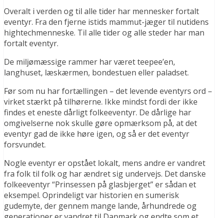
Overalt i verden og til alle tider har mennesker fortalt
eventyr. Fra den fjerne istids mammut-jæger til nutidens
hightechmenneske. Til alle tider og alle steder har man
fortalt eventyr.
De miljømæssige rammer har været teepee’en,
langhuset, læskærmen, bondestuen eller paladset.
Før som nu har fortællingen – det levende eventyrs ord –
virket stærkt på tilhørerne. Ikke mindst fordi der ikke
findes et eneste dårligt folkeeventyr. De dårlige har
omgivelserne nok skulle gøre opmærksom på, at det
eventyr gad de ikke høre igen, og så er det eventyr
forsvundet.
Nogle eventyr er opstået lokalt, mens andre er vandret
fra folk til folk og har ændret sig undervejs. Det danske
folkeeventyr “Prinsessen på glasbjerget” er sådan et
eksempel. Oprindeligt var historien en sumerisk
gudemyte, der gennem mange lande, århundrede og
generationer er vandret til Danmark og endte som et