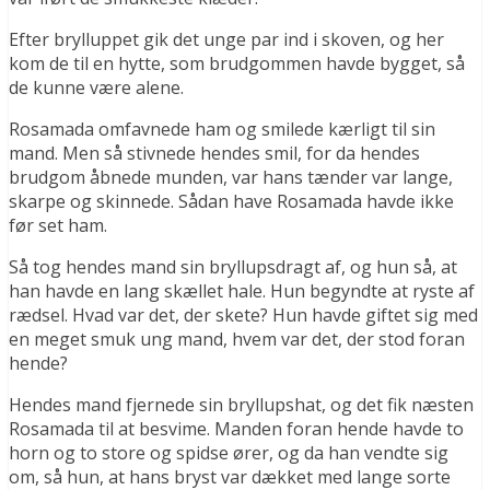
Efter brylluppet gik det unge par ind i skoven, og her
kom de til en hytte, som brudgommen havde bygget, så
de kunne være alene.
Rosamada omfavnede ham og smilede kærligt til sin
mand. Men så stivnede hendes smil, for da hendes
brudgom åbnede munden, var hans tænder var lange,
skarpe og skinnede. Sådan have Rosamada havde ikke
før set ham.
Så tog hendes mand sin bryllupsdragt af, og hun så, at
han havde en lang skællet hale. Hun begyndte at ryste af
rædsel. Hvad var det, der skete? Hun havde giftet sig med
en meget smuk ung mand, hvem var det, der stod foran
hende?
Hendes mand fjernede sin bryllupshat, og det fik næsten
Rosamada til at besvime. Manden foran hende havde to
horn og to store og spidse ører, og da han vendte sig
om, så hun, at hans bryst var dækket med lange sorte