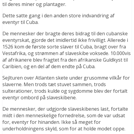
til deres miner og plantager.
Dette satte gang i den anden store indvandring af
eventyr til Cuba.
De mennesker der bragte deres bidrag til den cubanske
eventyrskat, gjorde det imidlertid ikke frivilligt. Allerede i
1526 kom de første sorte slaver til Cuba, bragt over fra
Vestafrika, og strømmen af slaveskibe voksede. 10.000vis
af afrikanere blev fragtet fra den afrikanske Guldkyst til
Caribien, og en del af dem endte på Cuba.
Sejlturen over Atlanten skete under grusomme vilkår for
slaverne. Men trods tæt stuvet sammen, trods
sulterationer, trods kulde og sygdomme blev der fortalt
eventyr ombord på slaveskibene.
De mennesker, der udgjorde slaveskibenes last, fortalte
midt i den menneskelige fornedrelse, som de var udsat
for, eventyr for hinanden. Ikke så meget for
underholdningens skyld, som for at holde modet oppe.