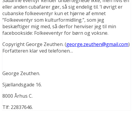
Sådanne eventyr kender undertegnede ikke, men hvis en
eller anden cubafarer gør, så sig endelig til. ‘I øvrigt er
cubanske folkeeventyr kun et hjørne af emnet
“Folkeeventyr som kulturformidling.”, som jeg
beskæftiger mig med, så derfor henviser jeg til min
facebookside: Folkeeventyr for børn og voksne.
Copyright George Zeuthen. (
george.zeuthen@gmail.com
)
Forfatteren klar ved telefonen…
George Zeuthen.
Sjællandsgade 16.
8000 Århus C.
Tlf: 22837646.