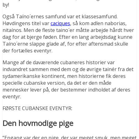
by!
Også Taíno´ernes samfund var et klassesamfund.
Høvdingens titel var
caciques
, så kom adlen naborias,
nitaínos. Men de fleste taino´er måtte arbejde hårdt hver
dag for at bjerge føden. Efter en lang arbejdsdag kunne
Taíno´erne slappe glade af, for efter aftensmad skulle
der fortælles eventyr.
Mange af de daværende cubaneres historier var
indvandret sammen med dem og de øvrige tainér fra det
sydamerikanske kontinent, men historierne fik deres
specielle cubanske version, da det er den måde
mennesker lever på, der bestemmer indholdet af deres
eventyr.
FØRSTE CUBANSKE EVENTYR:
Den hovmodige pige
”Engang var der en pige, der var meget smuk, men meget