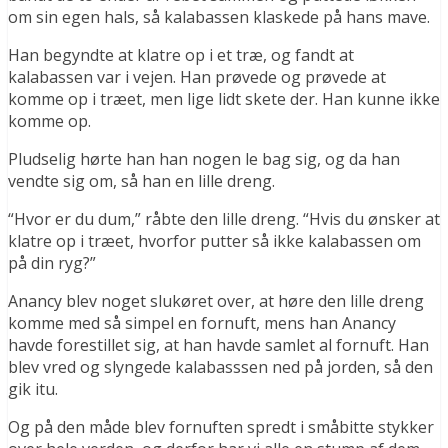
om sin egen hals, så kalabassen klaskede på hans mave.
Han begyndte at klatre op i et træ, og fandt at
kalabassen var i vejen. Han prøvede og prøvede at
komme op i træet, men lige lidt skete der. Han kunne ikke
komme op.
Pludselig hørte han han nogen le bag sig, og da han
vendte sig om, så han en lille dreng.
“Hvor er du dum,” råbte den lille dreng. “Hvis du ønsker at
klatre op i træet, hvorfor putter så ikke kalabassen om
på din ryg?”
Anancy blev noget slukøret over, at høre den lille dreng
komme med så simpel en fornuft, mens han Anancy
havde forestillet sig, at han havde samlet al fornuft. Han
blev vred og slyngede kalabasssen ned på jorden, så den
gik itu.
Og på den måde blev fornuften spredt i småbitte stykker