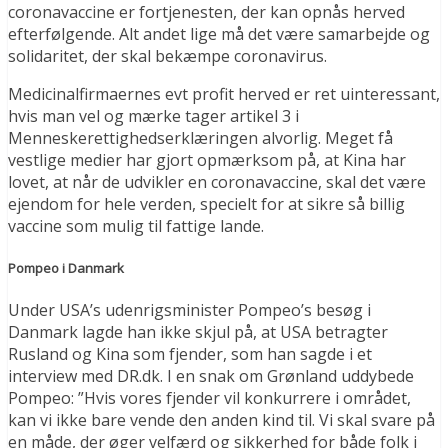
coronavaccine er fortjenesten, der kan opnås herved
efterfølgende. Alt andet lige må det være samarbejde og
solidaritet, der skal bekæmpe coronavirus.
Medicinalfirmaernes evt profit herved er ret uinteressant,
hvis man vel og mærke tager artikel 3 i
Menneskerettighedserklæringen alvorlig. Meget få
vestlige medier har gjort opmærksom på, at Kina har
lovet, at når de udvikler en coronavaccine, skal det være
ejendom for hele verden, specielt for at sikre så billig
vaccine som mulig til fattige lande.
Pompeo i Danmark
Under USA’s udenrigsminister Pompeo’s besøg i
Danmark lagde han ikke skjul på, at USA betragter
Rusland og Kina som fjender, som han sagde i et
interview med DR.dk. I en snak om Grønland uddybede
Pompeo: ”Hvis vores fjender vil konkurrere i området,
kan vi ikke bare vende den anden kind til. Vi skal svare på
en måde, der øger velfærd og sikkerhed for både folk i