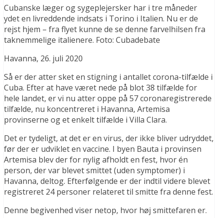
Cubanske læger og sygeplejersker har i tre måneder
ydet en livreddende indsats i Torino i Italien. Nu er de
rejst hjem – fra flyet kunne de se denne farvelhilsen fra
taknemmelige italienere. Foto: Cubadebate
Havanna, 26. juli 2020
Så er der atter sket en stigning i antallet corona-tilfælde i
Cuba. Efter at have været nede på blot 38 tilfælde for
hele landet, er vi nu atter oppe på 57 coronaregistrerede
tilfælde, nu koncentreret i Havanna, Artemisa
provinserne og et enkelt tilfælde i Villa Clara.
Det er tydeligt, at det er en virus, der ikke bliver udryddet,
før der er udviklet en vaccine. I byen Bauta i provinsen
Artemisa blev der for nylig afholdt en fest, hvor én
person, der var blevet smittet (uden symptomer) i
Havanna, deltog. Efterfølgende er der indtil videre blevet
registreret 24 personer relateret til smitte fra denne fest.
Denne begivenhed viser netop, hvor høj smittefaren er.