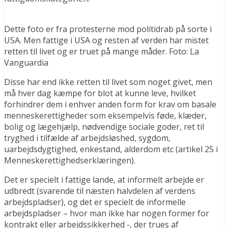
Dette foto er fra protesterne mod politidrab på sorte i
USA. Men fattige i USA og resten af verden har mistet
retten til livet og er truet på mange måder. Foto: La
Vanguardia
Disse har end ikke retten til livet som noget givet, men
må hver dag kæmpe for blot at kunne leve, hvilket
forhindrer dem i enhver anden form for krav om basale
menneskerettigheder som eksempelvis føde, klæder,
bolig og lægehjælp, nødvendige sociale goder, ret til
tryghed i tilfælde af arbejdsløshed, sygdom,
uarbejdsdygtighed, enkestand, alderdom etc (artikel 25 i
Menneskerettighedserklæringen).
Det er specielt i fattige lande, at informelt arbejde er
udbredt (svarende til næsten halvdelen af verdens
arbejdspladser), og det er specielt de informelle
arbejdspladser – hvor man ikke har nogen former for
kontrakt eller arbejdssikkerhed -, der trues af