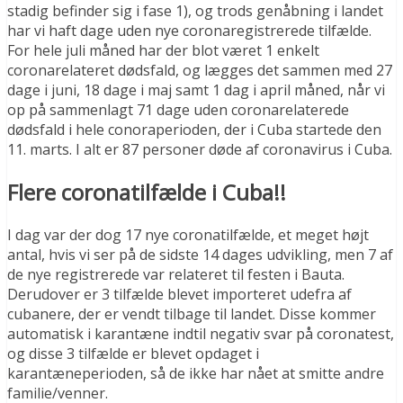
stadig befinder sig i fase 1), og trods genåbning i landet
har vi haft dage uden nye coronaregistrerede tilfælde.
For hele juli måned har der blot været 1 enkelt
coronarelateret dødsfald, og lægges det sammen med 27
dage i juni, 18 dage i maj samt 1 dag i april måned, når vi
op på sammenlagt 71 dage uden coronarelaterede
dødsfald i hele conoraperioden, der i Cuba startede den
11. marts. I alt er 87 personer døde af coronavirus i Cuba.
Flere coronatilfælde i Cuba!!
I dag var der dog 17 nye coronatilfælde, et meget højt
antal, hvis vi ser på de sidste 14 dages udvikling, men 7 af
de nye registrerede var relateret til festen i Bauta.
Derudover er 3 tilfælde blevet importeret udefra af
cubanere, der er vendt tilbage til landet. Disse kommer
automatisk i karantæne indtil negativ svar på coronatest,
og disse 3 tilfælde er blevet opdaget i
karantæneperioden, så de ikke har nået at smitte andre
familie/venner.