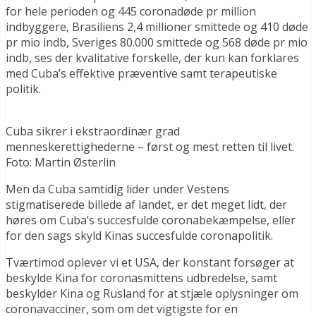
for hele perioden og 445 coronadøde pr million
indbyggere, Brasiliens 2,4 millioner smittede og 410 døde
pr mio indb, Sveriges 80.000 smittede og 568 døde pr mio
indb, ses der kvalitative forskelle, der kun kan forklares
med Cuba’s effektive præventive samt terapeutiske
politik.
Cuba sikrer i ekstraordinær grad
menneskerettighederne – først og mest retten til livet.
Foto: Martin Østerlin
Men da Cuba samtidig lider under Vestens
stigmatiserede billede af landet, er det meget lidt, der
høres om Cuba’s succesfulde coronabekæmpelse, eller
for den sags skyld Kinas succesfulde coronapolitik.
Tværtimod oplever vi et USA, der konstant forsøger at
beskylde Kina for coronasmittens udbredelse, samt
beskylder Kina og Rusland for at stjæle oplysninger om
coronavacciner, som om det vigtigste for en