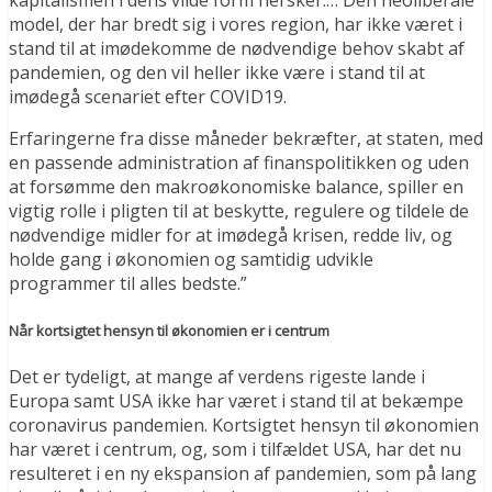
kapitalismen i dens vilde form hersker.… Den neoliberale
model, der har bredt sig i vores region, har ikke været i
stand til at imødekomme de nødvendige behov skabt af
pandemien, og den vil heller ikke være i stand til at
imødegå scenariet efter COVID19.
Erfaringerne fra disse måneder bekræfter, at staten, med
en passende administration af finanspolitikken og uden
at forsømme den makroøkonomiske balance, spiller en
vigtig rolle i pligten til at beskytte, regulere og tildele de
nødvendige midler for at imødegå krisen, redde liv, og
holde gang i økonomien og samtidig udvikle
programmer til alles bedste.”
Når kortsigtet hensyn til økonomien er i centrum
Det er tydeligt, at mange af verdens rigeste lande i
Europa samt USA ikke har været i stand til at bekæmpe
coronavirus pandemien. Kortsigtet hensyn til økonomien
har været i centrum, og, som i tilfældet USA, har det nu
resulteret i en ny ekspansion af pandemien, som på lang