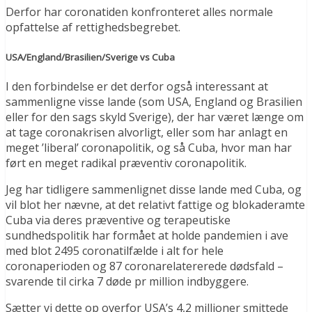
Derfor har coronatiden konfronteret alles normale
opfattelse af rettighedsbegrebet.
USA/England/Brasilien/Sverige vs Cuba
I den forbindelse er det derfor også interessant at
sammenligne visse lande (som USA, England og Brasilien
eller for den sags skyld Sverige), der har været længe om
at tage coronakrisen alvorligt, eller som har anlagt en
meget ’liberal’ coronapolitik, og så Cuba, hvor man har
ført en meget radikal præventiv coronapolitik.
Jeg har tidligere sammenlignet disse lande med Cuba, og
vil blot her nævne, at det relativt fattige og blokaderamte
Cuba via deres præventive og terapeutiske
sundhedspolitik har formået at holde pandemien i ave
med blot 2495 coronatilfælde i alt for hele
coronaperioden og 87 coronarelatererede dødsfald –
svarende til cirka 7 døde pr million indbyggere.
Sætter vi dette op overfor USA’s 4,2 millioner smittede