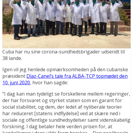
Cuba har nu sine corona-sundhedsbrigader udsendt til
38 lande.
Igen vil jeg henlede opmærksomheden på den cubanske
præsident
Díaz-Canel’s tale fra ALBA-TCP topmødet den
10. juni 2020
, hvor han sagde:
”I dag kan man tydeligt se forskellene mellem regeringer,
der har forsvaret og styrket staten som en garant for
social stabilitet, og dem, der ledet af nyliberale teorier
har reduceret [statens indflydelse] ved at skære ned i
sociale og offentlige sundhedsydelser samt videnskabelig
forskning. I dag betaler hele verden prisen for, at