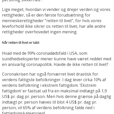
Lige meget, hvordan vi vender og drejer verden og vores
rettigheder, så er den første forudsætning for
menneskerettigheder ”retten til livet”, for hvis vores
leveforhold ikke sikrer os retten til livet, har alle andre
rettigheder overhovedet ingen mening.
Når retten til livet er tabt
Hvad med de 99% coronadødsfald i USA, som
sundhedseksperter mener kunne have været reddet med
en ansvarlig coronapolitik. Havde de ikke retten til livet?
Coronakrisen har også forværret livet drastisk for
verdens fattigste befolkninger. I dag lever cirka 10% af
verdens befolkning i ekstrem fattigdom. ’Ekstrem
fattigdom’ er fastsat ud fra en maksimal indtægt på 1,9
US$ pr. dag pr. person. Men hvis denne grænse på daglig
indtægt pr. person hæves til blot 4 US$ pr. dag pr.
person, vil 65% af verdens befolkning falde ned i
fattigdomskategorien!