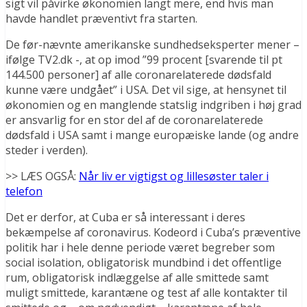
sigt vil påvirke økonomien langt mere, end hvis man
havde handlet præventivt fra starten.
De før-nævnte amerikanske sundhedseksperter mener –
ifølge TV2.dk -, at op imod ”99 procent [svarende til pt
144.500 personer] af alle coronarelaterede dødsfald
kunne være undgået” i USA. Det vil sige, at hensynet til
økonomien og en manglende statslig indgriben i høj grad
er ansvarlig for en stor del af de coronarelaterede
dødsfald i USA samt i mange europæiske lande (og andre
steder i verden).
>> LÆS OGSÅ:
Når liv er vigtigst og lillesøster taler i
telefon
Det er derfor, at Cuba er så interessant i deres
bekæmpelse af coronavirus. Kodeord i Cuba’s præventive
politik har i hele denne periode været begreber som
social isolation, obligatorisk mundbind i det offentlige
rum, obligatorisk indlæggelse af alle smittede samt
muligt smittede, karantæne og test af alle kontakter til