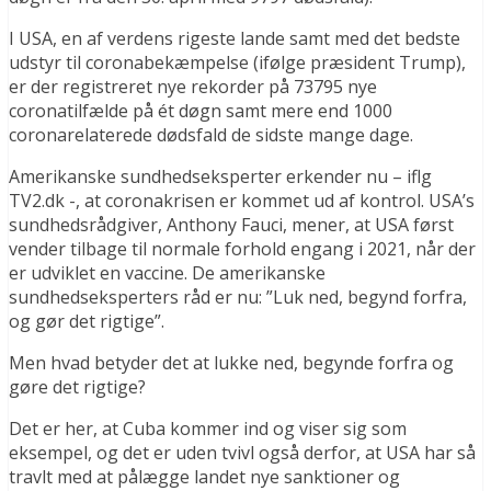
I USA, en af verdens rigeste lande samt med det bedste
udstyr til coronabekæmpelse (ifølge præsident Trump),
er der registreret nye rekorder på 73795 nye
coronatilfælde på ét døgn samt mere end 1000
coronarelaterede dødsfald de sidste mange dage.
Amerikanske sundhedseksperter erkender nu – iflg
TV2.dk -, at coronakrisen er kommet ud af kontrol. USA’s
sundhedsrådgiver, Anthony Fauci, mener, at USA først
vender tilbage til normale forhold engang i 2021, når der
er udviklet en vaccine. De amerikanske
sundhedseksperters råd er nu: ”Luk ned, begynd forfra,
og gør det rigtige”.
Men hvad betyder det at lukke ned, begynde forfra og
gøre det rigtige?
Det er her, at Cuba kommer ind og viser sig som
eksempel, og det er uden tvivl også derfor, at USA har så
travlt med at pålægge landet nye sanktioner og