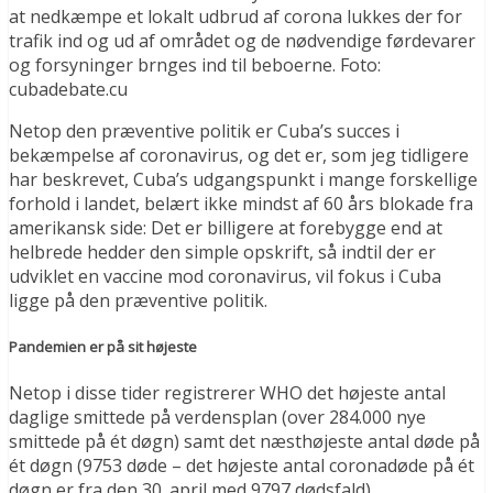
at nedkæmpe et lokalt udbrud af corona lukkes der for
trafik ind og ud af området og de nødvendige førdevarer
og forsyninger brnges ind til beboerne. Foto:
cubadebate.cu
Netop den præventive politik er Cuba’s succes i
bekæmpelse af coronavirus, og det er, som jeg tidligere
har beskrevet, Cuba’s udgangspunkt i mange forskellige
forhold i landet, belært ikke mindst af 60 års blokade fra
amerikansk side: Det er billigere at forebygge end at
helbrede hedder den simple opskrift, så indtil der er
udviklet en vaccine mod coronavirus, vil fokus i Cuba
ligge på den præventive politik.
Pandemien er på sit højeste
Netop i disse tider registrerer WHO det højeste antal
daglige smittede på verdensplan (over 284.000 nye
smittede på ét døgn) samt det næsthøjeste antal døde på
ét døgn (9753 døde – det højeste antal coronadøde på ét
døgn er fra den 30. april med 9797 dødsfald).