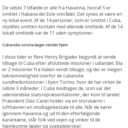
De sidste 7 tilfælde er alle fra Havanna, hvoraf 5 er
smittet i Habana del Este området. Det synes at være en
ny lokal event. Af de 14 personer, som er smittet i Cuba,
skyldtes smitten kontakt med allerede smittede. Af de 14
lokalt smittede var de 11 uden symptomer.
Cubanske corona-læger vender hjem
I disse tider er flere Henry Brigader begyndt at vende
tilbage til Cuba efter afsluttede missioner i udlandet. Bla
er 2 missioner fra Italien vendt tilbage, og der er megen
taknemmelighed overfor de cubanske
sundhedsmissioner i byen Torino, hvor de har virket de
sidste 3 måneder. I Cuba modtages de, som var det
udenlandske statsrepræsentationer, der kom til landet.
Præsident Díaz-Canel holder via en storskærm i
lufthavnen en modtagelsestale til alle. Når de kører
igennem Havanna og ud til den efterfølgende
karantæne, står folk ved vejen og vinker til de
hjemkomne læger og sygeplejersker.