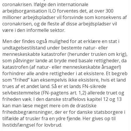
coronakrisen. Ifølge den internationale
arbejdsorganisation ILO forventes det, at over 300
millioner arbejdspladser vil forsvinde som konsekvens af
coronakrisen, og de fleste af disse arbejdspladser vil
være i den informelle sektor.
Men der findes også mulighed for at erklære en stat i
undtagelsestilstand under bestemte natur- eller
menneskeskabte katastrofer (herunder truslen om krig),
som påtvinger lande at bryde med basale rettigheder, da
katastrofen (af natur- eller menneskeskabte årsager!)
forhindrer alle andre rettigheder i at eksistere. Et begreb
som ”frihed” kan eksempelvis ikke eksistere, hvis et land
trues af et andet land. Så er et lands FN-sikrede
selvbestemmelse (FN-pagtens art. 1,2) allerede truet og
friheden væk. I den danske straffelovs kapitel 12 og 13
kan man læse meget mere om de drastiske
frihedsbegrænsninger, der er for danske statsborgere i
tilfælde af trusler fra en ydre fjende. Her gives op til
livstidsfængsel for lovbrud.