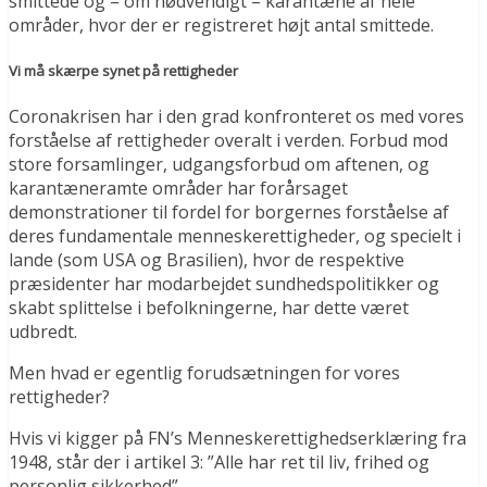
smittede og – om nødvendigt – karantæne af hele
områder, hvor der er registreret højt antal smittede.
Vi må skærpe synet på rettigheder
Coronakrisen har i den grad konfronteret os med vores
forståelse af rettigheder overalt i verden. Forbud mod
store forsamlinger, udgangsforbud om aftenen, og
karantæneramte områder har forårsaget
demonstrationer til fordel for borgernes forståelse af
deres fundamentale menneskerettigheder, og specielt i
lande (som USA og Brasilien), hvor de respektive
præsidenter har modarbejdet sundhedspolitikker og
skabt splittelse i befolkningerne, har dette været
udbredt.
Men hvad er egentlig forudsætningen for vores
rettigheder?
Hvis vi kigger på FN’s Menneskerettighedserklæring fra
1948, står der i artikel 3: ”Alle har ret til liv, frihed og
personlig sikkerhed”.