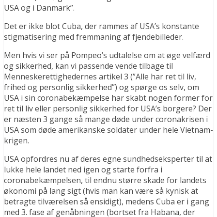
USA og i Danmark”.
Det er ikke blot Cuba, der rammes af USA’s konstante
stigmatisering med fremmaning af fjendebilleder.
Men hvis vi ser på Pompeo’s udtalelse om at øge velfærd
og sikkerhed, kan vi passende vende tilbage til
Menneskerettighedernes artikel 3 (”Alle har ret til liv,
frihed og personlig sikkerhed”) og spørge os selv, om
USA i sin coronabekæmpelse har skabt nogen former for
ret til liv eller personlig sikkerhed for USA’s borgere? Der
er næsten 3 gange så mange døde under coronakrisen i
USA som døde amerikanske soldater under hele Vietnam-
krigen.
USA opfordres nu af deres egne sundhedseksperter til at
lukke hele landet ned igen og starte forfra i
coronabekæmpelsen, til endnu større skade for landets
økonomi på lang sigt (hvis man kan være så kynisk at
betragte tilværelsen så ensidigt), medens Cuba er i gang
med 3. fase af genåbningen (bortset fra Habana, der