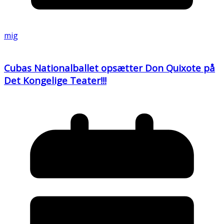
mig
Cubas Nationalballet opsætter Don Quixote på
Det Kongelige Teater!!!